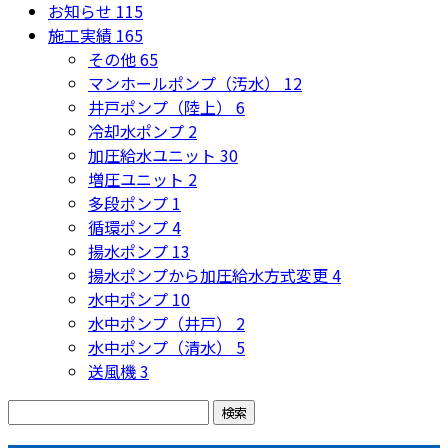
お知らせ
115
施工実績
165
その他
65
マンホールポンプ（汚水）
12
井戸ポンプ（陸上）
6
冷却水ポンプ
2
加圧給水ユニット
30
増圧ユニット
2
多段ポンプ
1
循環ポンプ
4
揚水ポンプ
13
揚水ポンプから加圧給水方式変更
4
水中ポンプ
10
水中ポンプ（井戸）
2
水中ポンプ（清水）
5
送風機
3