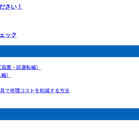
ださい！
ェック
（設置・試運転編）
入編）
見で修理コストを削減する方法