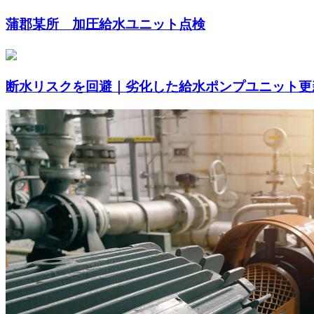
蒲郡某所 加圧給水ユニット点検
断水リスクを回避｜劣化した給水ポンプユニット更新