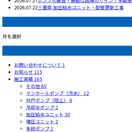
2026.07.27
ポンプの異音・振動は故障のサイン？早期発
2026.07.22
三重県 加圧給水ユニット・配管更新工事
月別アーカイブ
月を選択
カテゴリー
お問い合わせについて
1
お知らせ
115
施工実績
165
その他
65
マンホールポンプ（汚水）
12
井戸ポンプ（陸上）
6
冷却水ポンプ
2
加圧給水ユニット
30
増圧ユニット
2
多段ポンプ
1