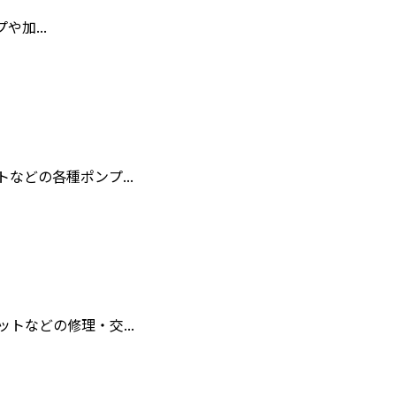
加...
どの各種ポンプ...
などの修理・交...