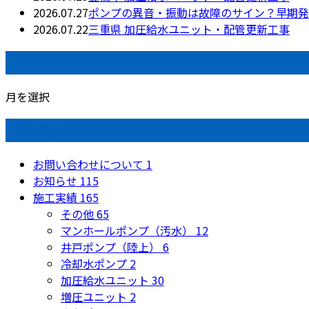
2026.07.27
ポンプの異音・振動は故障のサイン？早期発
2026.07.22
三重県 加圧給水ユニット・配管更新工事
月別アーカイブ
月を選択
カテゴリー
お問い合わせについて
1
お知らせ
115
施工実績
165
その他
65
マンホールポンプ（汚水）
12
井戸ポンプ（陸上）
6
冷却水ポンプ
2
加圧給水ユニット
30
増圧ユニット
2