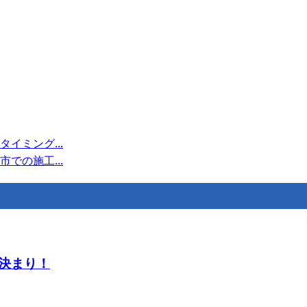
イミング...
での施工...
決まり！