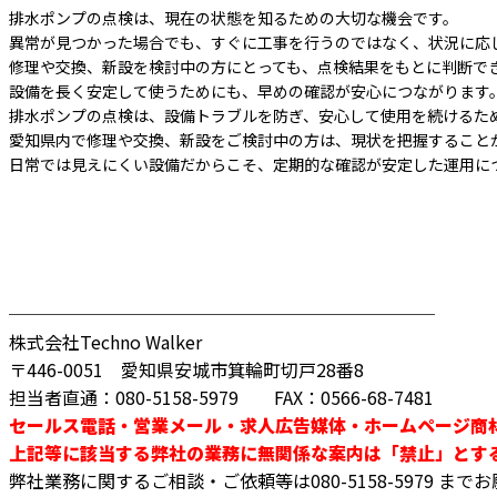
排水ポンプの点検は、現在の状態を知るための大切な機会です。
異常が見つかった場合でも、すぐに工事を行うのではなく、状況に応
修理や交換、新設を検討中の方にとっても、点検結果をもとに判断で
設備を長く安定して使うためにも、早めの確認が安心につながります
排水ポンプの点検は、設備トラブルを防ぎ、安心して使用を続けるた
愛知県内で修理や交換、新設をご検討中の方は、現状を把握すること
日常では見えにくい設備だからこそ、定期的な確認が安定した運用に
────────────────────────
株式会社Techno Walker
〒446-0051 愛知県安城市箕輪町切戸28番8
担当者直通：080-5158-5979 FAX：0566-68-7481
セールス電話・営業メール・求人広告媒体・ホームページ商
上記等に該当する弊社の業務に無関係な案内は「禁止」とす
弊社業務に関するご相談・ご依頼等は080-5158-5979 ま