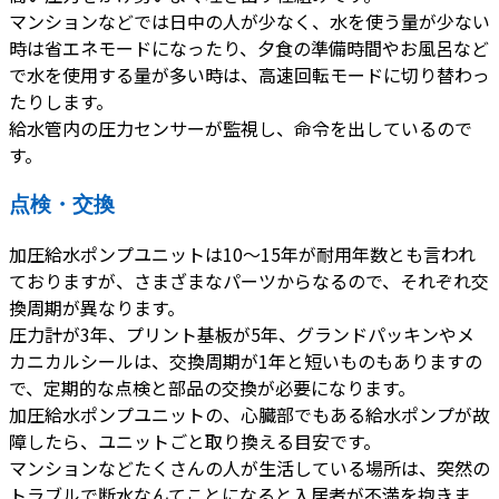
マンションなどでは日中の人が少なく、水を使う量が少ない
時は省エネモードになったり、夕食の準備時間やお風呂など
で水を使用する量が多い時は、高速回転モードに切り替わっ
たりします。
給水管内の圧力センサーが監視し、命令を出しているので
す。
点検・交換
加圧給水ポンプユニットは10～15年が耐用年数とも言われ
ておりますが、さまざまなパーツからなるので、それぞれ交
換周期が異なります。
圧力計が3年、プリント基板が5年、グランドパッキンやメ
カニカルシールは、交換周期が1年と短いものもありますの
で、定期的な点検と部品の交換が必要になります。
加圧給水ポンプユニットの、心臓部でもある給水ポンプが故
障したら、ユニットごと取り換える目安です。
マンションなどたくさんの人が生活している場所は、突然の
トラブルで断水なんてことになると入居者が不満を抱きま